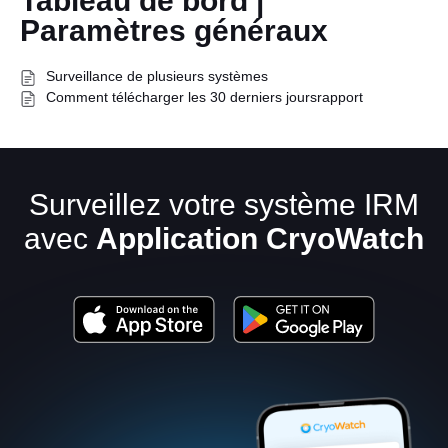
Tableau de bord |
Paramètres généraux
Surveillance de plusieurs systèmes
Comment télécharger les 30 derniers joursrapport
Surveillez votre système IRM
Français
avec
Application CryoWatch