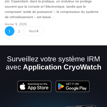
sûr. Cependant, dans la pratique, un onduleur ne protège
souvent que la console et l’électronique, tandis que le
composant ‘avide de puissance’ – le compresseur du système
de refroidissement – est laissé…
février 9, 2026
1
Next
2
Surveillez votre système IRM
avec
Application CryoWatch