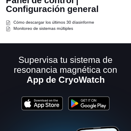
Panel de control |
Configuración general
Cómo descargar los últimos 30 díasinforme
Monitoreo de sistemas múltiples
Supervisa tu sistema de
Español
resonancia magnética con
App de CryoWatch