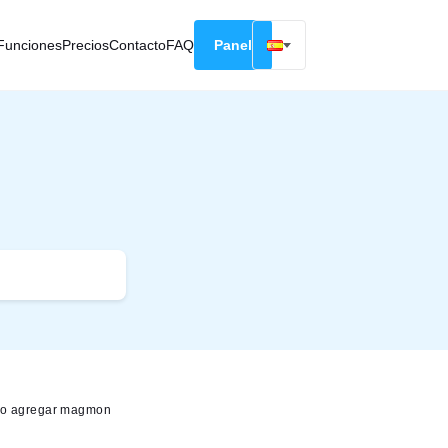
Funciones
Precios
Contacto
FAQ
Panel
English
Русский
Deutsch
Español
Français
o agregar magmon