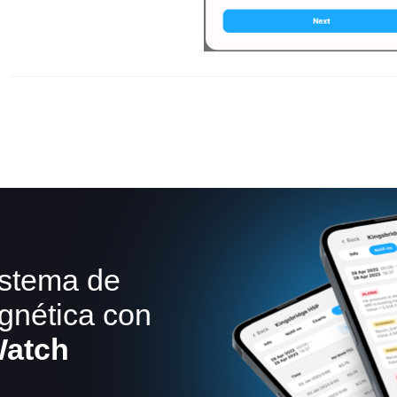
istema de
gnética con
Watch