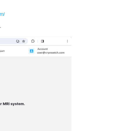
om/
.