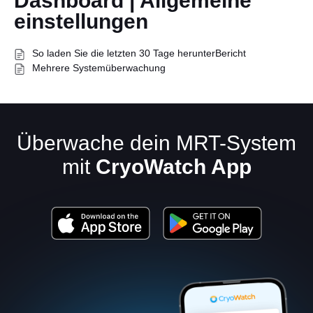
Dashboard | Allgemeine
einstellungen
So laden Sie die letzten 30 Tage herunterBericht
Mehrere Systemüberwachung
Überwache dein MRT-System
Deutsch
mit
CryoWatch App