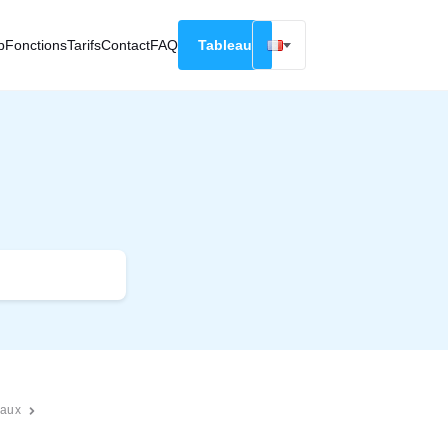
p
Fonctions
Tarifs
Contact
FAQ
Tableau
English
Русский
Deutsch
Español
Français
raux