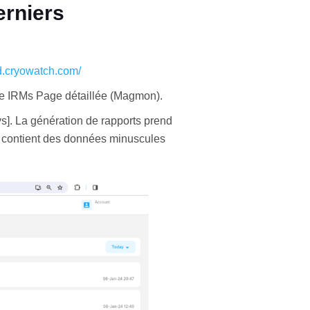
erniers
d.cryowatch.com/
ème IRMs Page détaillée (Magmon).
ys]. La génération de rapports prend
ort contient des données minuscules