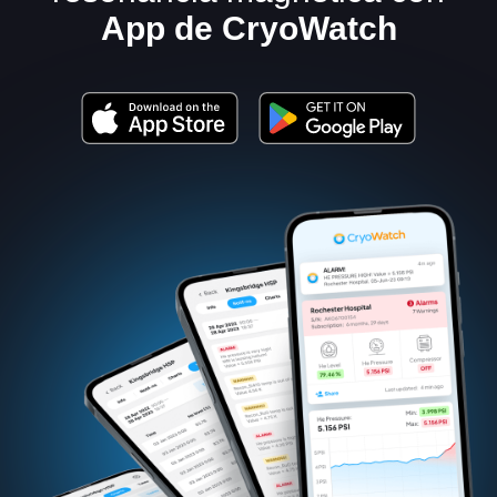
App de CryoWatch