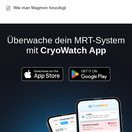
Wie man Magmon hinzufügt
Überwache dein MRT-System
mit
CryoWatch App
Deutsch