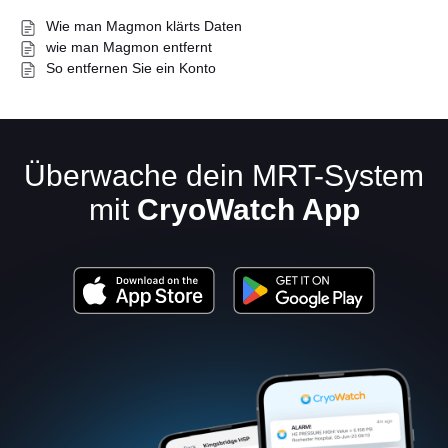
Wie man Magmon klärts Daten
wie man Magmon entfernt
So entfernen Sie ein Konto
Überwache dein MRT-System
Deutsch
mit
CryoWatch App