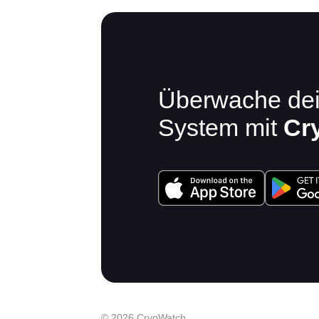
Überwache de
System mit
Cr
© 2026 CryoWatch.