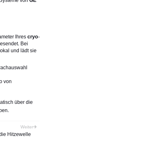
n Systeme von
GE
rameter Ihres
cryo
-
esendet. Bei
okal und lädt sie
prachauswahl
ko von
atisch über die
iben.
Weiter
die Hitzewelle