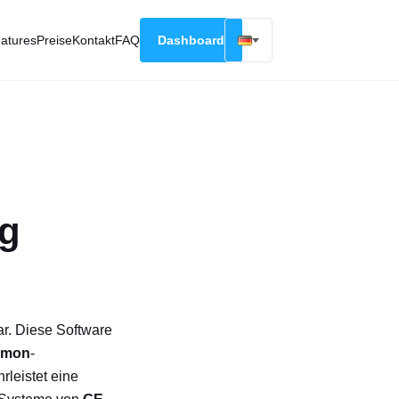
atures
Preise
Kontakt
FAQ
Dashboard
English
Русский
Deutsch
Español
Français
ng
ar. Diese Software
gmon
-
rleistet eine