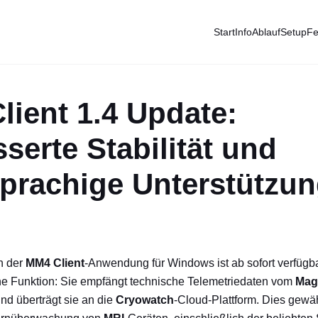
Start
Info
Ablauf
Setup
Fe
ient 1.4 Update:
serte Stabilität und
prachige Unterstützu
n der
MM4 Client
-Anwendung für Windows ist ab sofort verfügb
ische Funktion: Sie empfängt technische Telemetriedaten vom
Ma
d überträgt sie an die
Cryowatch
-Cloud-Plattform. Dies gewäh