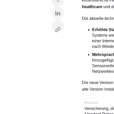
𝕏
kontinuierliche 
healthcare
und d
Die aktuelle tech
Erhöhte Stab
Systems wer
einer Intern
nach Wieder
Mehrsprach
hinzugefügt
Sensorverbi
Netzwerkkon
Die neue Version 
alte Version insta
Beitra
Zurück
Versicherung, di