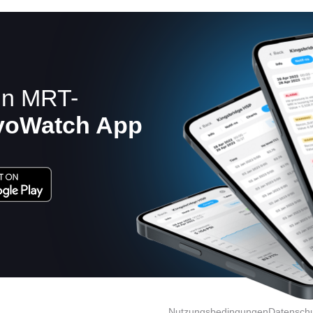
in MRT-
yoWatch App
Nutzungsbedingungen
Datensch