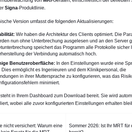
Fernüberwachung von
MRI
-Geräten, einschließlich der beliebte
er
Signa
-Produktlinie.
nische Version umfasst die folgenden Aktualisierungen:
ilität:
Wir haben die Architektur des Clients optimiert. Die Pa
den nun ohne Unterbrechung ausgelesen und an den Server g
etunterbrechung speichert das Programm alle Protokolle sicher l
herstellung der Verbindung automatisch hoch.
ige Benutzeroberfläche:
In den Einstellungen wurde eine S
. Dies ermöglicht es Ingenieuren und dem Klinikpersonal, die
ndungen in ihrer Muttersprache zu konfigurieren, was das Risi
figurationsfehlern minimiert.
steht in Ihrem Dashboard zum Download bereit. Sie wird autom
lliert, wobei alle zuvor konfigurierten Einstellungen erhalten ble
gsnavigation
e nicht versichert: Warum eine
Sommer 2026: Ist Ihr MRT für 