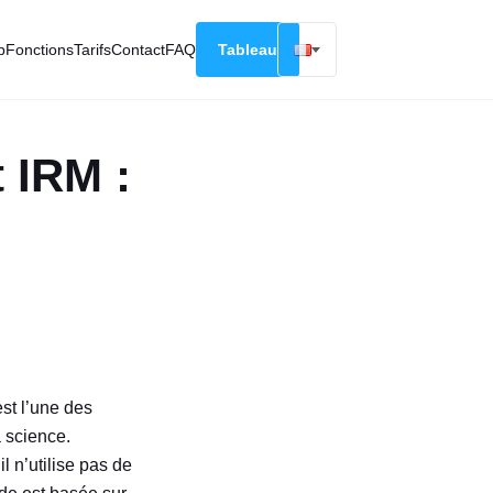
p
Fonctions
Tarifs
Contact
FAQ
Tableau
English
Русский
 IRM :
Deutsch
Español
Français
est l’une des
a science.
l n’utilise pas de