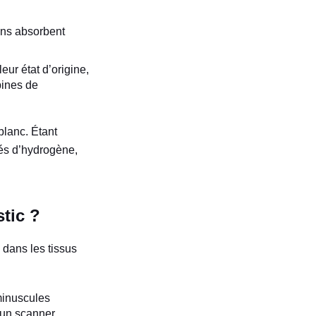
ons absorbent
eur état d’origine,
ines de
blanc. Étant
tés d’hydrogène,
stic ?
 dans les tissus
minuscules
’un scanner.