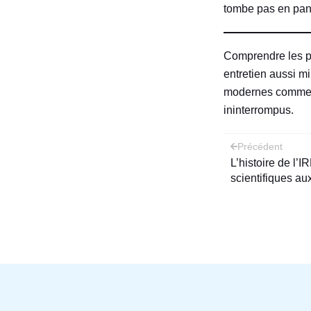
tombe pas en pan
Comprendre les p
entretien aussi m
modernes comm
ininterrompus.
Naviga
Précédent
L’histoire de l’
de
scientifiques a
l’articl