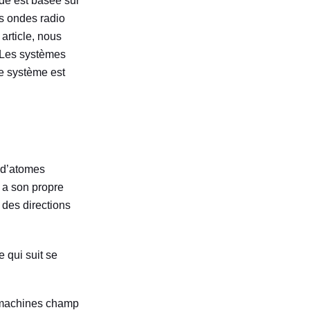
de est basée sur
s ondes radio
article, nous
Les systèmes
e système est
n d’atomes
 a son propre
 des directions
 qui suit se
a machines champ