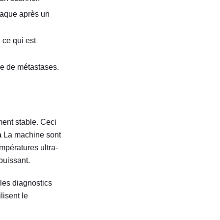
iaque après un
 ce qui est
he de métastases.
ment stable. Ceci
a
La machine sont
mpératures ultra-
puissant.
les diagnostics
lisent le