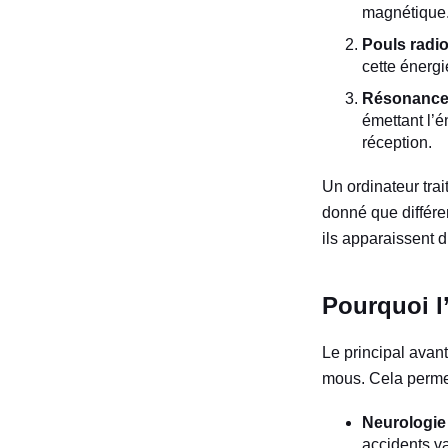
magnétique
Pouls radi
cette énerg
Résonance 
émettant l’é
réception.
Un ordinateur trai
donné que différe
ils apparaissent 
Pourquoi l’
Le principal ava
mous. Cela permet
Neurologie 
accidents va