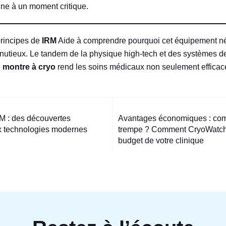
ne à un moment critique.
rincipes de
IRM
Aide à comprendre pourquoi cet équipement né
inutieux. Le tandem de la physique high-tech et des systèmes d
e
montre à cryo
rend les soins médicaux non seulement efficac
tion
IRM : des découvertes
Avantages économiques : com
ux technologies modernes
trempe ? Comment CryoWatch
budget de votre clinique
e