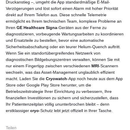
Druckanstieg –, umgeht die App standardmäßige E-Mail-
Verzögerungen und löst sofort einen Alarm mit hoher Priorität
direkt auf Ihrem Telefon aus. Diese schnelle Telemetrie
ermöglicht es Ihrem technischen Team, komplexe Probleme an
Ihren
GE Healthcare
Signa
-Geräten aus der Ferne zu
diagnostizieren, vorbeugende Wartungsarbeiten zu koordinieren
und Ersatzteile zu bestellen, bevor eine automatische
Sicherheitsabschaltung oder ein teurer Helium-Quench auftritt.
Wenn Sie ein standortübergreifendes Netzwerk von
diagnostischen Bildgebungszentren verwalten, können Sie mit
nur einem Fingertipp zwischen verschiedenen
MRI
-Scannern
wechseln, was das Asset-Management unglaublich effizient
macht. Laden Sie die
Cryowatch
-App noch heute aus dem App
Store oder Google Play Store herunter, um die
Betriebszeitstrategie Ihrer Einrichtung zu verbessern, Ihre
finanziellen Investitionen zu sichern und sicherzustellen, dass
Ihr Patientenzeitplan völlig ununterbrochen bleibt – denn
erstklassiger
cryo
-Schutz lebt jetzt offiziell in Ihrer Tasche.
Teilen