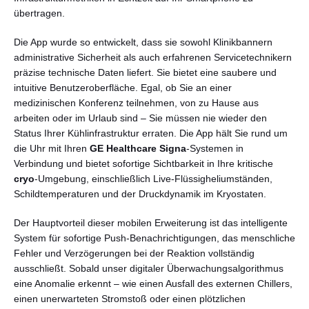
übertragen.
Die App wurde so entwickelt, dass sie sowohl Klinikbannern
administrative Sicherheit als auch erfahrenen Servicetechnikern
präzise technische Daten liefert. Sie bietet eine saubere und
intuitive Benutzeroberfläche. Egal, ob Sie an einer
medizinischen Konferenz teilnehmen, von zu Hause aus
arbeiten oder im Urlaub sind – Sie müssen nie wieder den
Status Ihrer Kühlinfrastruktur erraten. Die App hält Sie rund um
Deutsch
die Uhr mit Ihren
GE Healthcare
Signa
-Systemen in
Verbindung und bietet sofortige Sichtbarkeit in Ihre kritische
cryo
-Umgebung, einschließlich Live-Flüssigheliumständen,
Schildtemperaturen und der Druckdynamik im Kryostaten.
Der Hauptvorteil dieser mobilen Erweiterung ist das intelligente
System für sofortige Push-Benachrichtigungen, das menschliche
Fehler und Verzögerungen bei der Reaktion vollständig
ausschließt. Sobald unser digitaler Überwachungsalgorithmus
eine Anomalie erkennt – wie einen Ausfall des externen Chillers,
einen unerwarteten Stromstoß oder einen plötzlichen