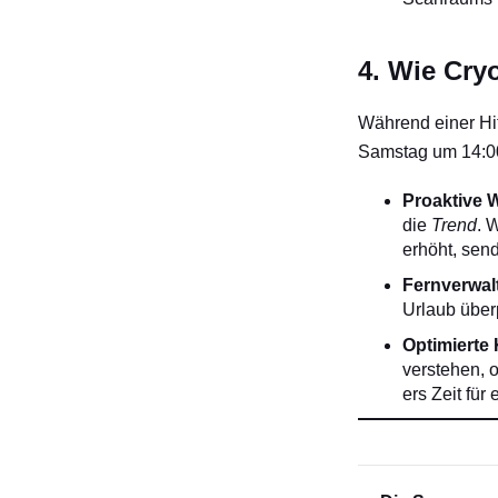
4. Wie Cry
Während einer Hi
Samstag um 14:00 
Proaktive 
die
Trend
. 
erhöht, sen
Fernverwal
Urlaub überp
Optimierte
verstehen, o
ers Zeit für