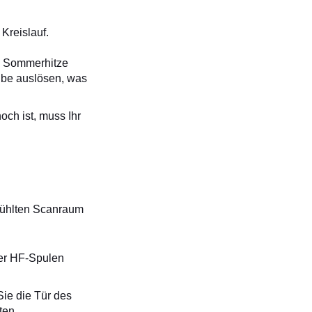
Kreislauf.
die Sommerhitze
eibe auslösen, was
ch ist, muss Ihr
ekühlten Scanraum
er HF-Spulen
Sie die Tür des
ten.