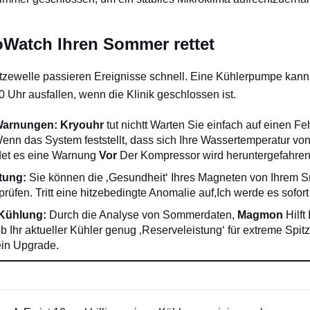
oWatch Ihren Sommer rettet
tzewelle passieren Ereignisse schnell. Eine Kühlerpumpe kan
Uhr ausfallen, wenn die Klinik geschlossen ist.
Warnungen:
Kryouhr
tut nichtt Warten Sie einfach auf einen Feh
Wenn das System feststellt, dass sich Ihre Wassertemperatur vo
det es eine Warnung
Vor
Der Kompressor wird heruntergefahren
tung:
Sie können die ‚Gesundheit‘ Ihres Magneten von Ihrem 
rüfen. Tritt eine hitzebedingte Anomalie auf,Ich werde es sofort
 Kühlung:
Durch die Analyse von Sommerdaten,
Magmon
Hilft
b Ihr aktueller Kühler genug ‚Reserveleistung‘ für extreme Spit
 ein Upgrade.