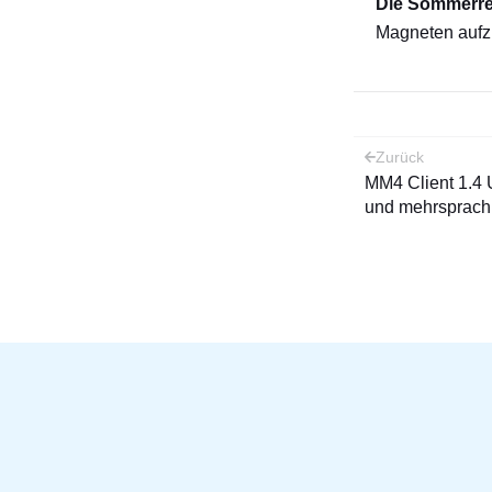
Die Sommerre
Magneten aufzu
Beitra
Zurück
MM4 Client 1.4 U
und mehrsprach