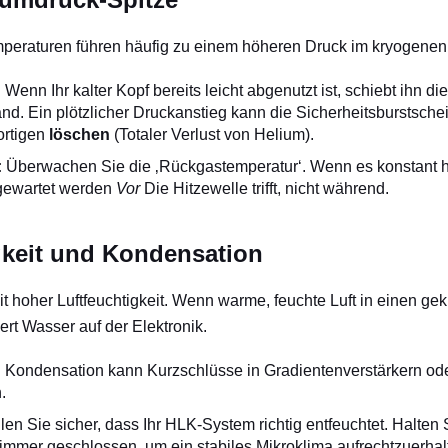
eraturen führen häufig zu einem höheren Druck im kryogenen 
:
Wenn Ihr kalter Kopf bereits leicht abgenutzt ist, schiebt ihn 
nd. Ein plötzlicher Druckanstieg kann die Sicherheitsburstsch
ortigen
löschen
(Totaler Verlust von Helium).
:
Überwachen Sie die ‚Rückgastemperatur‘. Wenn es konstant ho
 gewartet werden
Vor
Die Hitzewelle trifft, nicht während.
gkeit und Kondensation
it hoher Luftfeuchtigkeit. Wenn warme, feuchte Luft in einen g
ert Wasser auf der Elektronik.
:
Kondensation kann Kurzschlüsse in Gradientenverstärkern od
.
len Sie sicher, dass Ihr HLK-System richtig entfeuchtet. Halten 
mmer geschlossen, um ein stabiles Mikroklima aufrechtzuerhal