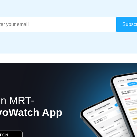
in MRT-
yoWatch App