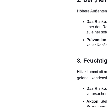
Höhere Außentemp
Das Risiko
über den Ra
zu einer sof
Prävention
kalter Kopf
3. Feuchti
Hitze kommt oft m
gelangt, kondensi
Das Risiko
verursachen
Aktion:
Stel
Scanraums i