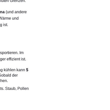
oluten Grenzen.
gna
(und andere
 Wärme und
 ist.
portieren. Im
 effizient ist.
ung kühlen kann
$
Sobald der
chen.
s. Staub, Pollen