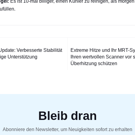
gel:
Es ist 10-mal billiger, einen Kühler zu reinigen, als morge
füllen.
gsnavigation
pdate: Verbesserte Stabilität
Extreme Hitze und Ihr MRT-Sy
ige Unterstützung
Ihren wertvollen Scanner vor 
Überhitzung schützen
Bleib dran
Abonniere den Newsletter, um Neuigkeiten sofort zu erhalten