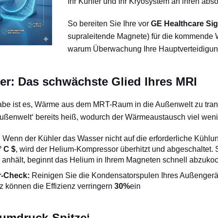
Ihr Kühler und Ihr Kryosystem an ihren abs
So bereiten Sie Ihre vor
GE Healthcare Si
supraleitende Magnete) für die kommende
warum Überwachung Ihre Hauptverteidigung
ller: Das schwächste Glied Ihres MRI
abe ist es, Wärme aus dem MRT-Raum in die Außenwelt zu trans
ußenwelt‘ bereits heiß, wodurch der Wärmeaustausch viel weniger
:
Wenn der Kühler das Wasser nicht auf die erforderliche Kühl
° C $
, wird der Helium-Kompressor überhitzt und abgeschaltet. 
anhält, beginnt das Helium in Ihrem Magneten schnell abzuko
-Check:
Reinigen Sie die Kondensatorspulen Ihres Außengerät
 können die Effizienz verringern
30%
ein
liumdruck-Spitze‘