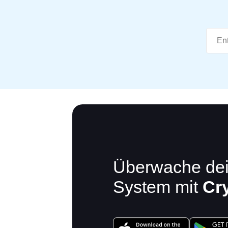
Überwache de
System mit
Cr