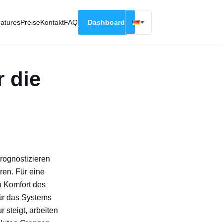
atures
Preise
Kontakt
FAQ
Dashboard
English
Русский
 die
Deutsch
Español
Français
rognostizieren
en. Für eine
n Komfort des
für das Systems
steigt, arbeiten